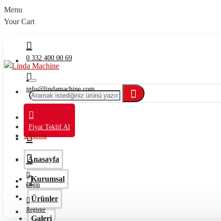
Menu
Your Cart
0 332 400 00 69
info@lindamachine.com
Fiyat Teklif Al
Menu
Anasayfa
Kurumsal
Login
Ürünler
Register
Galeri